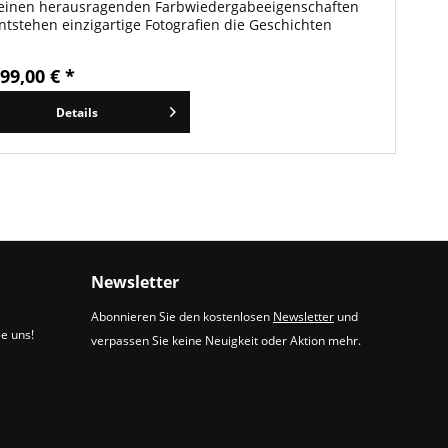
einen herausragenden Farbwiedergabeeigenschaften
ntstehen einzigartige Fotografien die Geschichten
rzählen.
99,00 € *
Details
Newsletter
Abonnieren Sie den kostenlosen
Newsletter
und
ie uns!
verpassen Sie keine Neuigkeit oder Aktion mehr.