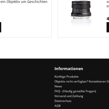
 ein Objektiv um Geschichten
s
e
e
4
Informationen
Künftige Produkte
Objektiv nicht verfügbar? Kontaktieren S
News
FAQ - (Häufig gestellte Fragen)
Versand und Zahlung
Datenschutz
AGB