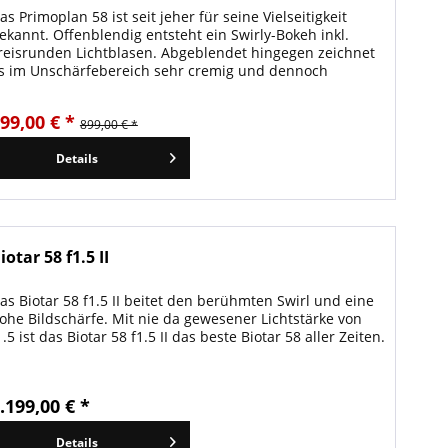
as Primoplan 58 ist seit jeher für seine Vielseitigkeit
ekannt. Offenblendig entsteht ein Swirly-Bokeh inkl.
reisrunden Lichtblasen. Abgeblendet hingegen zeichnet
s im Unschärfebereich sehr cremig und dennoch
etailreich.
99,00 € *
899,00 € *
Details
iotar 58 f1.5 II
as Biotar 58 f1.5 II beitet den berühmten Swirl und eine
ohe Bildschärfe. Mit nie da gewesener Lichtstärke von
1.5 ist das Biotar 58 f1.5 II das beste Biotar 58 aller Zeiten.
.199,00 € *
Details