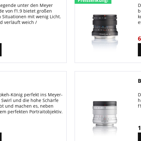
Preissenkung!
t-Legende unter den Meyer
D
e von f1.9 bietet großen
b
 Situationen mit wenig Licht.
k
d verläuft weich /
e
d
6
B
Bokeh-König perfekt ins Meyer-
D
r Swirl und die hohe Schärfe
h
iebt und machen es, neben
f
em perfekten Portraitobjektiv.
1