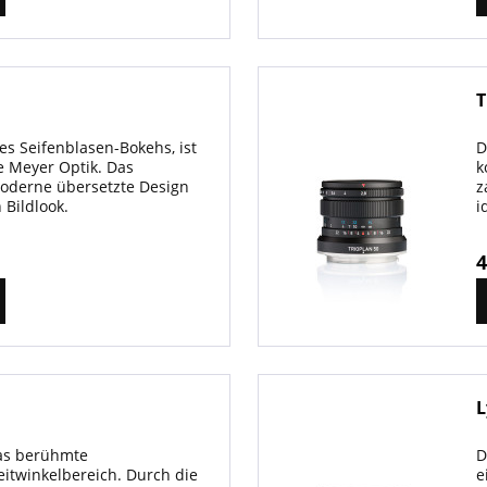
T
des Seifenblasen-Bokehs, ist
D
e Meyer Optik. Das
k
Moderne übersetzte Design
z
 Bildlook.
i
4
L
das berühmte
D
itwinkelbereich. Durch die
e