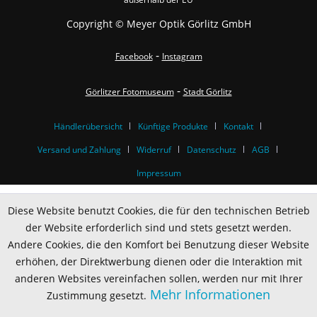
Copyright © Meyer Optik Görlitz GmbH
-
Facebook
Instagram
-
Görlitzer Fotomuseum
Stadt Görlitz
Händlerübersicht
Künftige Produkte
Kontakt
Versand und Zahlung
Widerruf
Datenschutz
AGB
Impressum
Diese Website benutzt Cookies, die für den technischen Betrieb
der Website erforderlich sind und stets gesetzt werden.
Andere Cookies, die den Komfort bei Benutzung dieser Website
erhöhen, der Direktwerbung dienen oder die Interaktion mit
anderen Websites vereinfachen sollen, werden nur mit Ihrer
Mehr Informationen
Zustimmung gesetzt.