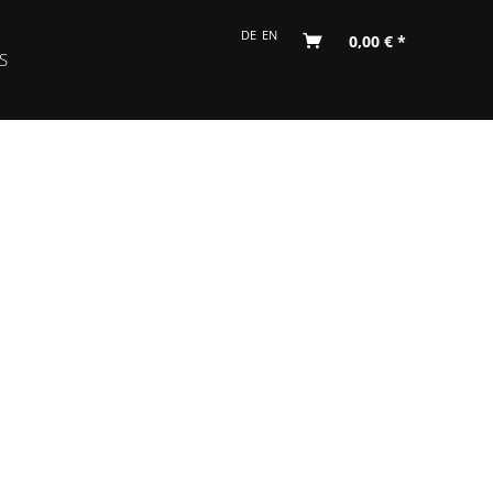
DE
EN
0,00 € *
S