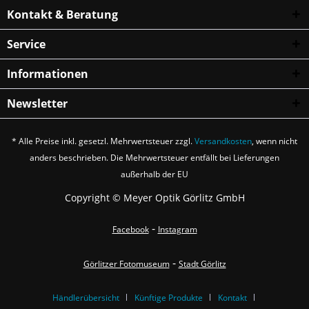
Leica L
❌
❌
❌
❌
❌
❌
nativ
mitteilen wann und ob der gewünschte Artikel
dazu kein PayPal-Konto.
Kontakt & Beratung
wieder verfügbar sein wird.
MFT
❌
❌
❌
❌
❌
❌
❌
na
Service
M42
✅
✅
✅
✅
✅
✅
✅
Informationen
Newsletter
* Alle Preise inkl. gesetzl. Mehrwertsteuer zzgl.
Versandkosten
, wenn nicht
anders beschrieben. Die Mehrwertsteuer entfällt bei Lieferungen
außerhalb der EU
Copyright © Meyer Optik Görlitz GmbH
-
Facebook
Instagram
-
Görlitzer Fotomuseum
Stadt Görlitz
Händlerübersicht
Künftige Produkte
Kontakt