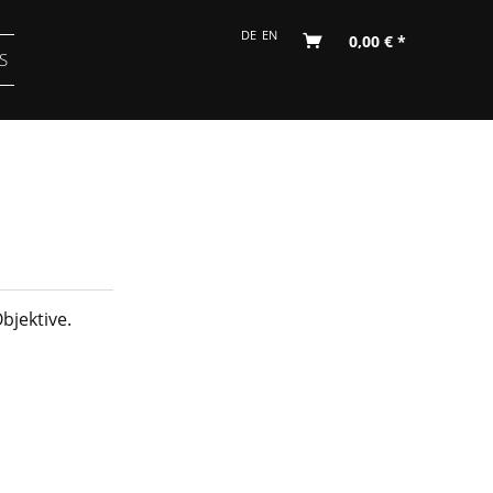
DE
EN
0,00 € *
S
bjektive.